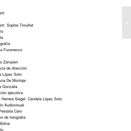
stt
:
stt
,
Sophie Tirouflet
io
:
la
grafía
:
la Fucenecco
:
o Zampieri
cia de dirección
:
a López Soto
ncia De Montaje
:
a Gonzalia
ión ejecutiva
:
 Herrera Siegel
,
Candela López Soto
ón Audiovisual
:
Pestaña Caro
on de fotografia
:
Molina
ón
: