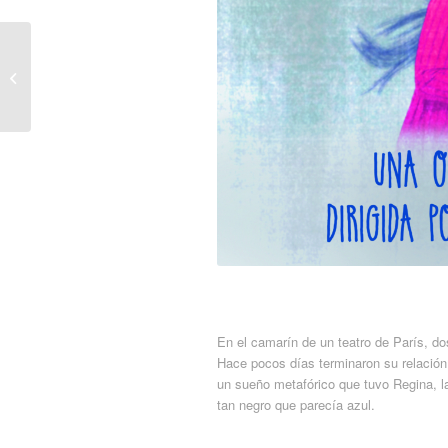
AMOR, ¿ES AMOR?
En el camarín de un teatro de París, do
Hace pocos días terminaron su relación
un sueño metafórico que tuvo Regina, la
tan negro que parecía azul.