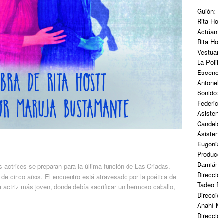
Guión
:
Rita Ho
Actúan
Rita Ho
Vestuar
La Polil
Esceno
Antone
Sonido
Federic
Asisten
Candel
Asiste
Eugeni
Producc
Damián
s actrices se preparan para la última función de Las Criadas.
Direcci
 de cinco años. El encuentro está atravesado por la poética de
Tadeo 
 actriz más joven, donde debía sacrificar un hermoso caballo,
Direcci
Anahí 
Direcci