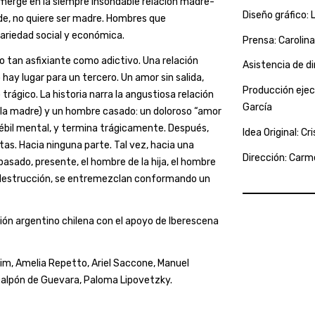
umerge en la siempre insondable relación madre-
Diseño gráfico:
de, no quiere ser madre. Hombres que
riedad social y económica.
Prensa: Carolin
o tan asfixiante como adictivo. Una relación
Asistencia de d
 hay lugar para un tercero. Un amor sin salida,
Producción ejecu
rágico. La historia narra la angustiosa relación
García
 la madre) y un hombre casado: un doloroso “amor
ébil mental, y termina trágicamente. Después,
Idea Original: C
tas. Hacia ninguna parte. Tal vez, hacia una
Dirección: Carm
 pasado, presente, el hombre de la hija, el hombre
y destrucción, se entremezclan conformando un
ón argentino chilena con el apoyo de Iberescena
m, Amelia Repetto, Ariel Saccone, Manuel
l Galpón de Guevara, Paloma Lipovetzky.