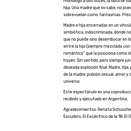
monólogo a dos voces, la obra se s
hija. Una madre que no sabe, no pue
sobrevuelan como fantasmas. Preca
Madre e hija encerradas en un víncul
simbiótica, indiscriminada, donde no
que no puede sino desembocar en lo t
entre la hija (siempre mezclada con
romántico” que la posiciona como d
huyen. Sin sentido, pero siempre jun
deseada explosión final. Madre, hija,
de la madre, pulsión sexual, amor 
universo.
Este espectáculo es una coproducci
recibido y ejecutado en Argentina.
Agradecimientos: Renata Schusshei
Escudero, El Excéntrico de la 18, E