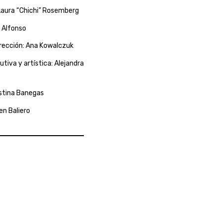
 Laura “Chichi” Rosemberg
a Alfonso
irección: Ana Kowalczuk
tiva y artística: Alejandra
ristina Banegas
en Baliero