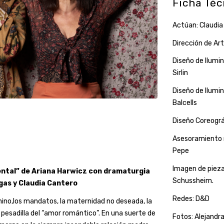
Ficha Téc
Actúan: Claudia 
Dirección de Art
Diseño de Ilumin
Sirlin
Diseño de Ilumin
Balcells
Diseño Coreográf
Asesoramiento m
Pepe
Imagen de pieza
mental” de Ariana Harwicz con dramaturgia
Schussheim.
egas y Claudia Cantero
Redes: D&D
nino,los mandatos, la maternidad no deseada, la
 pesadilla del “amor romántico”. En una suerte de
Fotos: Alejandr